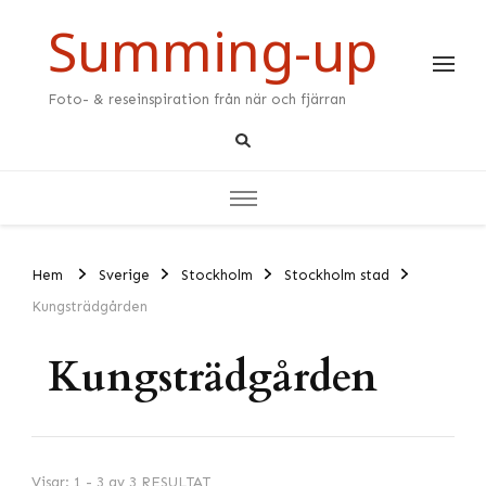
Summing-up
Foto- & reseinspiration från när och fjärran
Hem
Sverige
Stockholm
Stockholm stad
Kungsträdgården
Kungsträdgården
Visar: 1 - 3 av 3 RESULTAT