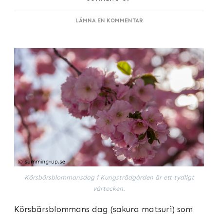
PÅ
LÄMNA EN KOMMENTAR
SAKURA
MATSURI
2016
Körsbärsblommansdag i Kungsträdgården är ett tydligt
vårtecken.
Körsbärsblommans dag (sakura matsuri) som