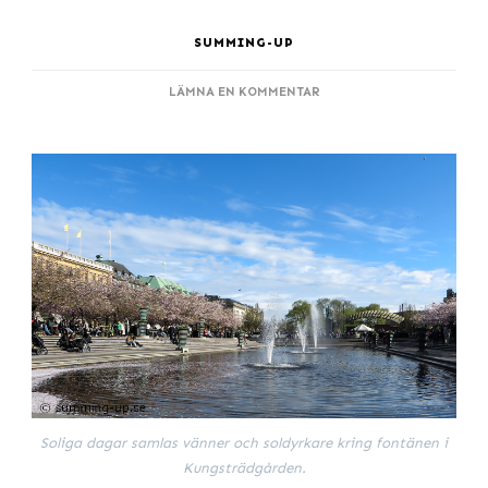
SUMMING-UP
PÅ
LÄMNA EN KOMMENTAR
KÖRSBÄRSBLOMMOR
I
KUNGSTRÄDGÅRDEN
Soliga dagar samlas vänner och soldyrkare kring fontänen i
Kungsträdgården.