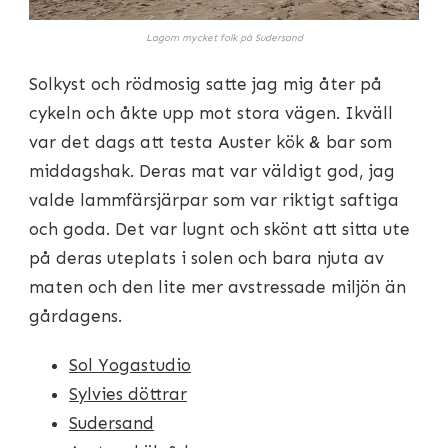
Lagom mycket folk på Sudersand
Solkyst och rödmosig satte jag mig åter på
cykeln och åkte upp mot stora vägen. Ikväll
var det dags att testa Auster kök & bar som
middagshak. Deras mat var väldigt god, jag
valde lammfärsjärpar som var riktigt saftiga
och goda. Det var lugnt och skönt att sitta ute
på deras uteplats i solen och bara njuta av
maten och den lite mer avstressade miljön än
gårdagens.
Sol Yogastudio
Sylvies döttrar
Sudersand