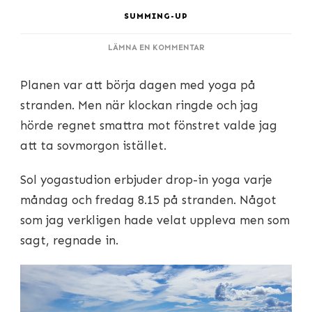
SUMMING-UP
PÅ
LÄMNA EN KOMMENTAR
EN
DAG
Planen var att börja dagen med yoga på
PÅ
SUDERSAND
stranden. Men när klockan ringde och jag
STRAND
hörde regnet smattra mot fönstret valde jag
att ta sovmorgon istället.
Sol yogastudion erbjuder drop-in yoga varje
måndag och fredag 8.15 på stranden. Något
som jag verkligen hade velat uppleva men som
sagt, regnade in.