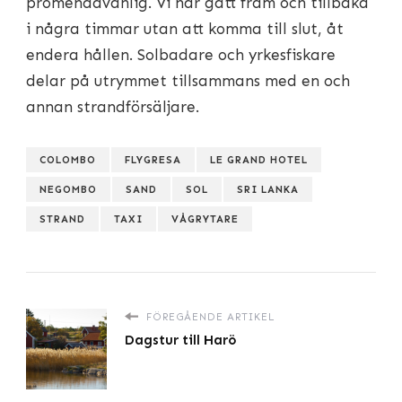
promenadvänlig. Vi har gått fram och tillbaka
i några timmar utan att komma till slut, åt
endera hållen. Solbadare och yrkesfiskare
delar på utrymmet tillsammans med en och
annan strandförsäljare.
COLOMBO
FLYGRESA
LE GRAND HOTEL
NEGOMBO
SAND
SOL
SRI LANKA
STRAND
TAXI
VÅGRYTARE
FÖREGÅENDE ARTIKEL
Dagstur till Harö